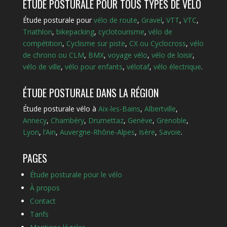
ÉTUDE POSTURALE POUR TOUS TYPES DE VÉLO
Étude posturale pour
vélo de route
,
Gravel
,
VTT
,
VTC
,
Triathlon
,
bikepacking
,
cyclotourisme
,
vélo de
compétition
,
Cyclisme sur piste
,
CX ou Cyclocross
,
vélo
de chrono ou CLM
,
BMX
,
voyage vélo
,
vélo de loisir
,
vélo de ville
,
vélo pour enfants
,
vélotaf
,
vélo électrique
.
ÉTUDE POSTURALE DANS LA RÉGION
Étude posturale vélo à
Aix-les-Bains
,
Albertville
,
Annecy
,
Chambéry
,
Drumettaz
,
Genève
,
Grenoble
,
Lyon
,
l’Ain
,
Auvergne-Rhône-Alpes
,
Isère
,
Savoie
.
PAGES
Étude posturale pour le vélo
À propos
Contact
Tarifs