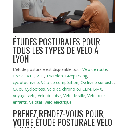
ÉTUDES POSTURALES POUR
TOUS LES TYPES DE VÉLO À
LYON
L’étude posturale est disponible pour
Vélo de route
,
Gravel
,
VTT
,
VTC
,
Triathlon
,
Bikepacking
,
cyclotourisme
,
Vélo de compétition
,
Cyclisme sur piste
,
CX ou Cyclocross
,
Vélo de chrono ou CLM
,
BMX
,
Voyage vélo
,
Vélo de loisir
,
Vélo de ville
,
Vélo pour
enfants
,
Vélotaf
,
Vélo électrique
.
PRENEZ RENDEZ-VOUS POUR
VOTRE ÉTUDE POSTURALE VÉLO