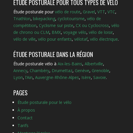
ÉTUDE POSTURALE POUR TOUS TYPES DE VÉLO
Étude posturale pour
vélo de route
,
Gravel
,
VTT
,
VTC
,
Triathlon
,
bikepacking
,
cyclotourisme
,
vélo de
compétition
,
Cyclisme sur piste
,
CX ou Cyclocross
,
vélo
de chrono ou CLM
,
BMX
,
voyage vélo
,
vélo de loisir
,
vélo de ville
,
vélo pour enfants
,
vélotaf
,
vélo électrique
.
ÉTUDE POSTURALE DANS LA RÉGION
Étude posturale vélo à
Aix-les-Bains
,
Albertville
,
Annecy
,
Chambéry
,
Drumettaz
,
Genève
,
Grenoble
,
Lyon
,
l’Ain
,
Auvergne-Rhône-Alpes
,
Isère
,
Savoie
.
PAGES
Étude posturale pour le vélo
À propos
Contact
Tarifs